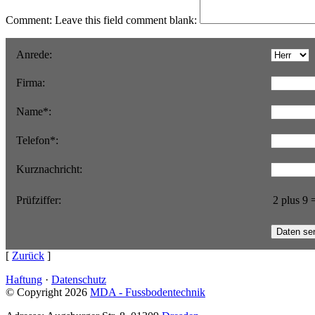
Comment:
Leave this field comment blank:
Anrede
:
Firma
:
Name
*
:
Telefon
*
:
Kurznachricht
:
Prüfziffer:
2 plus 9
[
Zurück
]
Haftung
·
Datenschutz
© Copyright 2026
MDA - Fussbodentechnik